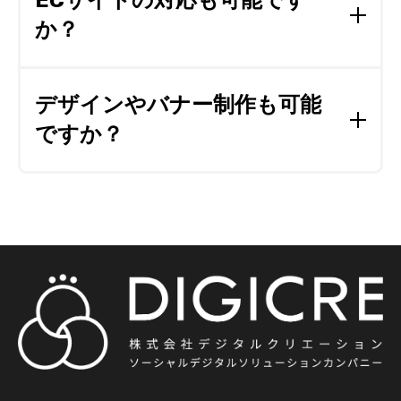
ECサイトの対応も可能です
を利用した高度な開発についてもご相談ください。
か？
詳しくは
コチラ
EC-CUBEのインテグレートパートナーですので、
EC-CUBEはもちろんのこと、様々なECサイトに対
デザインやバナー制作も可能
応が可能です。
ですか？
はい。弊社はWEB制作会社なのでコーディング以
外でも、WEB制作に付随するすべて業務において
対応が可能です