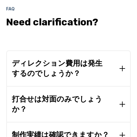
FAQ
Need clarification?
ディレクション費用は発生
するのでしょうか？
いいえ。弊社ではコーディング費用とオプション料
金以外の費用は発生いたしません。
打合せは対面のみでしょう
か？
近隣の地域でしたら対面での打合せも実施いたしま
すが、基本的にはオンラインMTG・チャット・
制作実績は確認できますか？