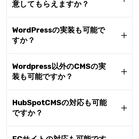
意してもらえますか？
はい、弊社のテストサーバーにてコーディングの進
行状況をご確認いただけます。
WordPressの実装も可能で
すか？
WordPressを得意とするエンジニアが多数在籍し
ておりますので、ご安心ください。
Wordpress以外のCMSの実
装も可能ですか？
はい対応可能です。詳しくはご相談フォームよりご
連絡ください。
HubSpotCMSの対応も可能
ですか？
はい。弊社はHubSpot社のテクニカルコンサル
ティングを契約しておりますので、HubSpotCMS