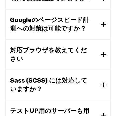
メールにて対応しております。
自社デザインから制作した案件については
コチラ
に
掲載しております。この他にもございますのでお打
Googleのページスピード計
ち合わせ時におっしゃっていただだければご覧いた
測への対策は可能ですか？
だけます。
はい。画像圧縮処理・画像拡張子の変更等、対応し
ております。
対応ブラウザを教えてくだ
さい
PC ブラウザ
Google Chrome (最新版)、Firefox (最新版)、Micr
Sass (SCSS) には対応して
osoft Edge (最新版)
いますか？
スマートフォン
iOS：Safari (最新版)、Android：Google Chrome
はい、対応しております。ご要望があればSass (S
(最新版)
CSS)も納品いたします。
テストUP用のサーバーも用